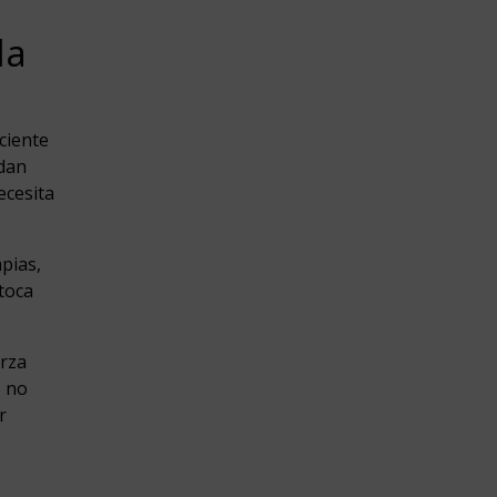
da
ciente
dan
ecesita
pias,
toca
erza
o no
r