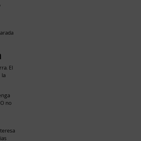
o
parada
n
ra. El
 la
tenga
EO no
nteresa
ias