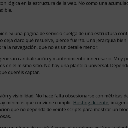
e con lógica en la estructura de la web. No como una acumula
dible.
én. Si una página de servicio cuelga de una estructura conf
 deja claro qué resuelve, pierde fuerza. Una jerarquía bien
ra la navegación, que no es un detalle menor.
 generan canibalización y mantenimiento innecesario. Muy p
 en el mismo sitio. No hay una plantilla universal. Depend
que queréis captar.
ión y visibilidad. No hace falta obsesionarse con métricas d
 hay mínimos que conviene cumplir.
Hosting decente
, imágen
ación que no dependa de veinte scripts para mostrar un blo
osas.
on un plugin de caché. A veces el problema está en la planti