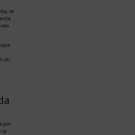
ba, se
esita
ando
foque
en un
da
a por
o se