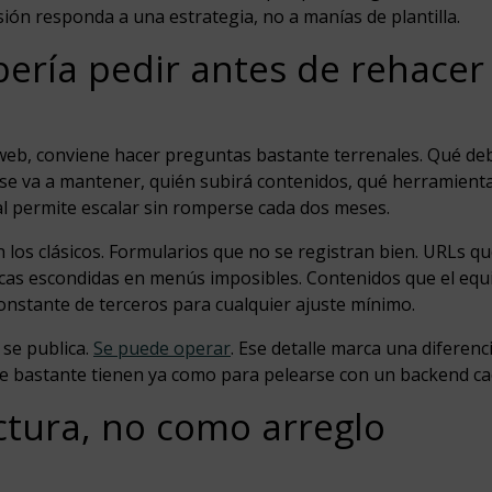
isión responda a una estrategia, no a manías de plantilla.
ería pedir antes de rehacer
web, conviene hacer preguntas bastante terrenales. Qué de
 se va a mantener, quién subirá contenidos, qué herramient
ual permite escalar sin romperse cada dos meses.
an los clásicos. Formularios que no se registran bien. URLs q
icas escondidas en menús imposibles. Contenidos que el equ
onstante de terceros para cualquier ajuste mínimo.
se publica.
Se puede operar
. Ese detalle marca una diferenc
 bastante tienen ya como para pelearse con un backend caó
ctura, no como arreglo