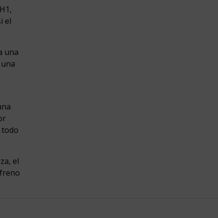
 H1,
i el
ía una
a una
una
or
 todo
za, el
 freno