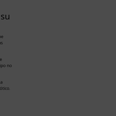
 su
be
as
ue
ipo no
ia
tico.