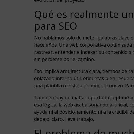
evolución del proyecto.
Qué es realmente un
para SEO
No hablamos solo de meter palabras clave en t
hace años. Una web corporativa optimizada
rastrear, entender e indexar su contenido sin
sin perderse por el camino.
Eso implica arquitectura clara, tiempos de c
enlazado interno útil, etiquetas bien resuel
una plantilla o instala un módulo nuevo. Par
También hay un matiz importante: optimizada
esa lógica, la web acaba sonando artificial, 
ayuda ni al posicionamiento ni a la credibil
debajo, claro, lleva trabajo.
El problema de much