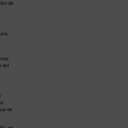
ción de
usa,
ocas
e del
e
es
que de
lla, en