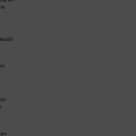
che
ecidir
en
tir
é
 en