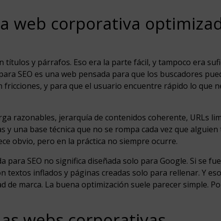
a web corporativa optimiza
ítulos y párrafos. Eso era la parte fácil, y tampoco era sufi
 para SEO es una web pensada para que los buscadores pue
 fricciones, y para que el usuario encuentre rápido lo que n
arga razonables, jerarquía de contenidos coherente, URLs lim
tas y una base técnica que no se rompa cada vez que alguien 
ece obvio, pero en la práctica no siempre ocurre.
 para SEO no significa diseñada solo para Google. Si se fu
con textos inflados y páginas creadas solo para rellenar. Y es
idad de marca. La buena optimización suele parecer simple. Po
as webs corporativas