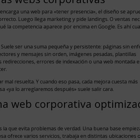
ncarga una web para «tener presencia», el diseño se aprue
rrecto. Luego llega marketing y pide landings. O ventas nec
qué la competencia aparece por encima en Google. Es ahí cu
. Suele ser una suma pequeña y persistente: páginas sin en
sectores y mensajes sin orden, imágenes pesadas, plantillas
s redirecciones, errores de indexación o una web montada 
er.
r mal resuelta. Y cuando eso pasa, cada mejora cuesta más
a «ya lo arreglaremos después» suele salir cara.
na web corporativa optimiza
 es la que evita problemas de verdad. Una buena base empiez
esa ofrece varios servicios, trabaja en distintas ubicaciones 