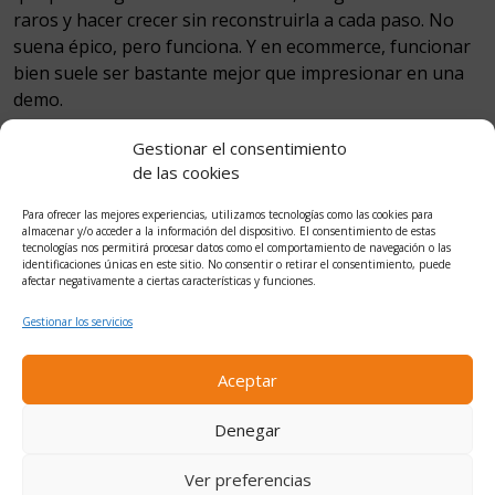
raros y hacer crecer sin reconstruirla a cada paso. No
suena épico, pero funciona. Y en ecommerce, funcionar
bien suele ser bastante mejor que impresionar en una
demo.
Gestionar el consentimiento
de las cookies
Para ofrecer las mejores experiencias, utilizamos tecnologías como las cookies para
almacenar y/o acceder a la información del dispositivo. El consentimiento de estas
tecnologías nos permitirá procesar datos como el comportamiento de navegación o las
identificaciones únicas en este sitio. No consentir o retirar el consentimiento, puede
afectar negativamente a ciertas características y funciones.
OMG!
Gestionar los servicios
Aceptar
¿Has llegado hasta el footer?
Denegar
Desarrollado por Incaelum sin plantillas y
optimizado para buscadores ;)
Ver preferencias