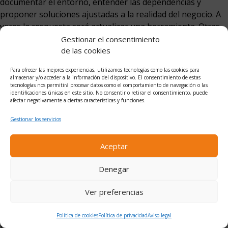
documentar el entorno, entender las dependencias y
proponer soluciones ajustadas a la realidad del negocio. A
veces la respuesta será actualizar una herramienta. Otras,
retirar una funcionalidad innecesaria,
mejorar el hosting
o
Gestionar el consentimiento
replantear una integración que se ha quedado corta.
de las cookies
Ese contexto también evita el parcheo infinito. Hay arreglos
Para ofrecer las mejores experiencias, utilizamos tecnologías como las cookies para
almacenar y/o acceder a la información del dispositivo. El consentimiento de estas
rápidos que son razonables en una urgencia. El problema
tecnologías nos permitirá procesar datos como el comportamiento de navegación o las
identificaciones únicas en este sitio. No consentir o retirar el consentimiento, puede
es convertirlos en la arquitectura permanente de la web.
afectar negativamente a ciertas características y funciones.
Con una revisión regular, las decisiones temporales se
identifican y se corrigen antes de acumular deuda técnica.
Gestionar los servicios
Qué debería incluir un soporte que
Aceptar
realmente aporte valor
Denegar
No todos los planes de mantenimiento son iguales.
Algunos cubren actualizaciones básicas y atención limitada.
Ver preferencias
Otros incluyen monitorización, seguridad, optimización de
rendimiento, pequeñas mejoras y acompañamiento técnico
Política de cookies
Política de privacidad
Aviso legal
para nuevas iniciativas. La elección depende del tipo de